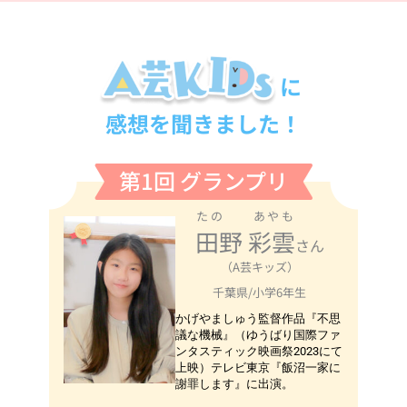
に
感想を聞きました！
第1回 グランプリ
たの あやも
田野 彩雲
さん
（A芸キッズ）
千葉県/小学6年生
かげやましゅう監督作品『不思
議な機械』（ゆうばり国際ファ
ンタスティック映画祭2023にて
上映）テレビ東京『飯沼一家に
謝罪します』に出演。