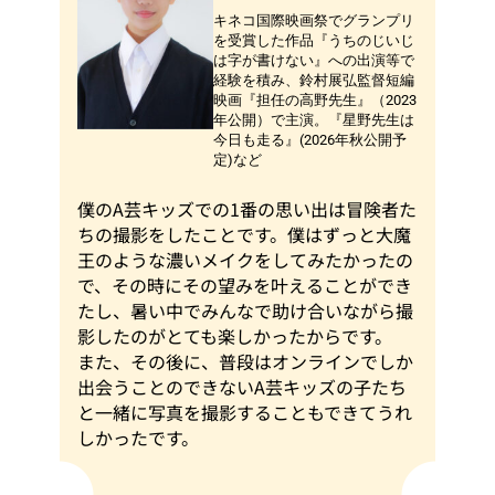
キネコ国際映画祭でグランプリ
を受賞した作品『うちのじいじ
は字が書けない』への出演等で
経験を積み、鈴村展弘監督短編
映画『担任の高野先生』（2023
年公開）で主演。『星野先生は
今日も走る』(2026年秋公開予
定)など
僕のA芸キッズでの1番の思い出は冒険者た
ちの撮影をしたことです。僕はずっと大魔
王のような濃いメイクをしてみたかったの
で、その時にその望みを叶えることができ
たし、暑い中でみんなで助け合いながら撮
影したのがとても楽しかったからです。
また、その後に、普段はオンラインでしか
出会うことのできないA芸キッズの子たち
と一緒に写真を撮影することもできてうれ
しかったです。